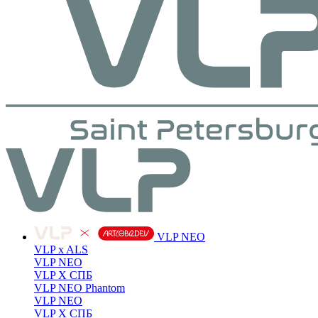
VLP NEO
VLP x ALS
VLP NEO
VLP X СПБ
VLP NEO Phantom
VLP NEO
VLP X СПБ