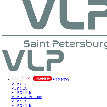
VLP NEO
VLP x ALS
VLP NEO
VLP X СПБ
VLP NEO Phantom
VLP NEO
VLP X СПБ