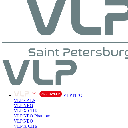
VLP NEO
VLP x ALS
VLP NEO
VLP X СПБ
VLP NEO Phantom
VLP NEO
VLP X СПБ