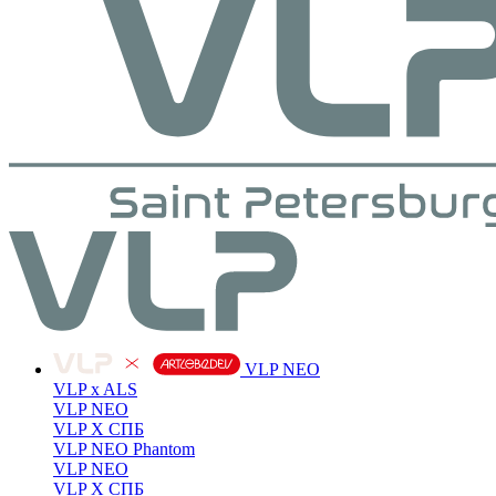
VLP NEO
VLP x ALS
VLP NEO
VLP X СПБ
VLP NEO Phantom
VLP NEO
VLP X СПБ