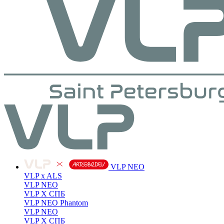
VLP NEO
VLP x ALS
VLP NEO
VLP X СПБ
VLP NEO Phantom
VLP NEO
VLP X СПБ