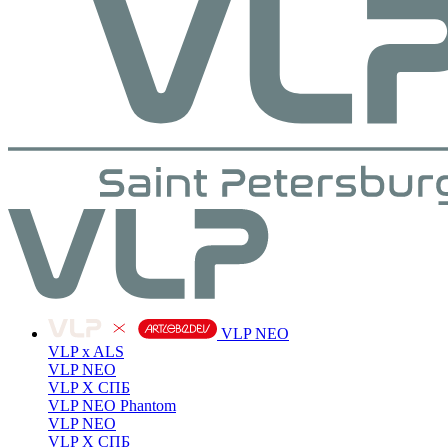
VLP NEO
VLP x ALS
VLP NEO
VLP X СПБ
VLP NEO Phantom
VLP NEO
VLP X СПБ