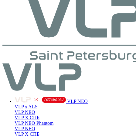
VLP NEO
VLP x ALS
VLP NEO
VLP X СПБ
VLP NEO Phantom
VLP NEO
VLP X СПБ