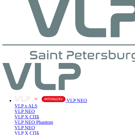
VLP NEO
VLP x ALS
VLP NEO
VLP X СПБ
VLP NEO Phantom
VLP NEO
VLP X СПБ