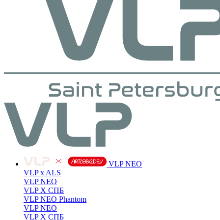
VLP NEO
VLP x ALS
VLP NEO
VLP X СПБ
VLP NEO Phantom
VLP NEO
VLP X СПБ