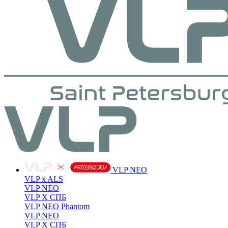
VLP NEO
VLP x ALS
VLP NEO
VLP X СПБ
VLP NEO Phantom
VLP NEO
VLP X СПБ