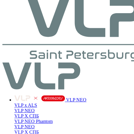
VLP NEO
VLP x ALS
VLP NEO
VLP X СПБ
VLP NEO Phantom
VLP NEO
VLP X СПБ