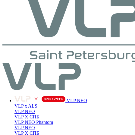
VLP NEO
VLP x ALS
VLP NEO
VLP X СПБ
VLP NEO Phantom
VLP NEO
VLP X СПБ