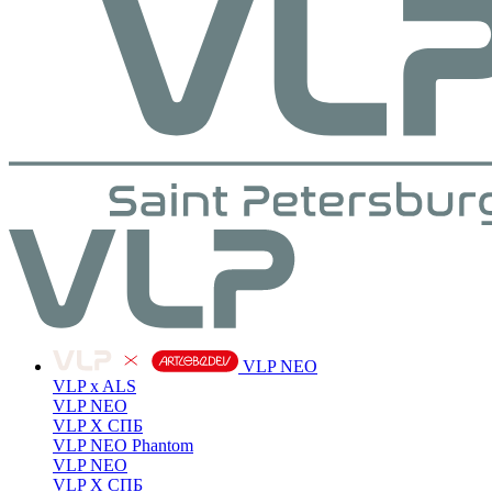
VLP NEO
VLP x ALS
VLP NEO
VLP X СПБ
VLP NEO Phantom
VLP NEO
VLP X СПБ