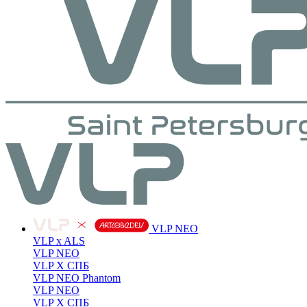
VLP NEO
VLP x ALS
VLP NEO
VLP X СПБ
VLP NEO Phantom
VLP NEO
VLP X СПБ