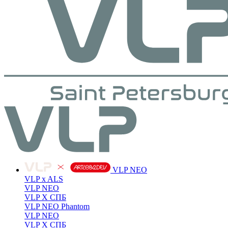
VLP NEO
VLP x ALS
VLP NEO
VLP X СПБ
VLP NEO Phantom
VLP NEO
VLP X СПБ