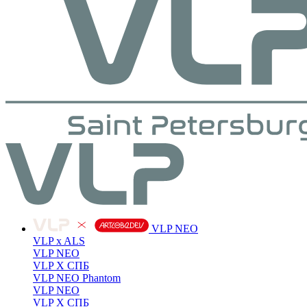
VLP NEO
VLP x ALS
VLP NEO
VLP X СПБ
VLP NEO Phantom
VLP NEO
VLP X СПБ