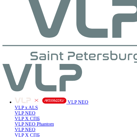
VLP NEO
VLP x ALS
VLP NEO
VLP X СПБ
VLP NEO Phantom
VLP NEO
VLP X СПБ