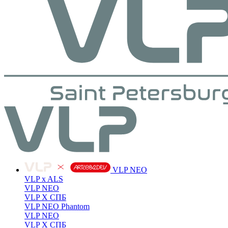
VLP NEO
VLP x ALS
VLP NEO
VLP X СПБ
VLP NEO Phantom
VLP NEO
VLP X СПБ