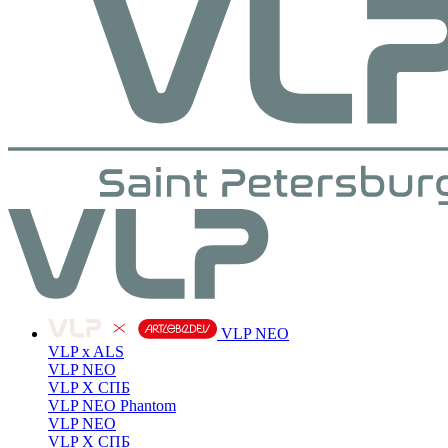
VLP NEO
VLP x ALS
VLP NEO
VLP X СПБ
VLP NEO Phantom
VLP NEO
VLP X СПБ