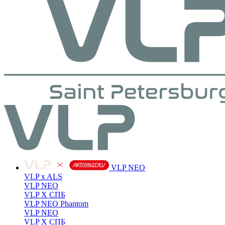
VLP NEO
VLP x ALS
VLP NEO
VLP X СПБ
VLP NEO Phantom
VLP NEO
VLP X СПБ