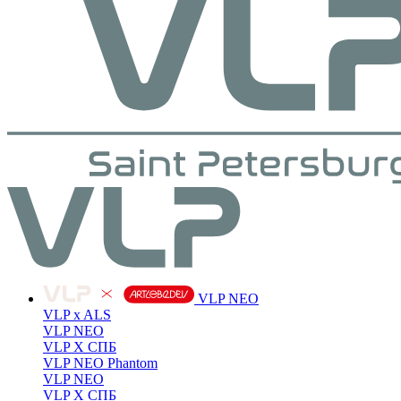
VLP NEO
VLP x ALS
VLP NEO
VLP X СПБ
VLP NEO Phantom
VLP NEO
VLP X СПБ