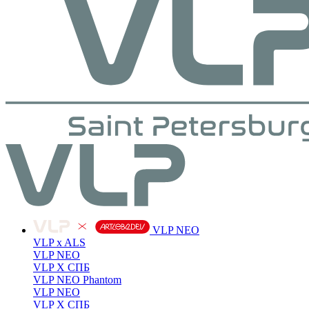
VLP NEO
VLP x ALS
VLP NEO
VLP X СПБ
VLP NEO Phantom
VLP NEO
VLP X СПБ