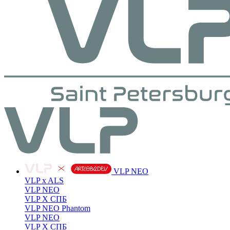
VLP NEO
VLP x ALS
VLP NEO
VLP X СПБ
VLP NEO Phantom
VLP NEO
VLP X СПБ