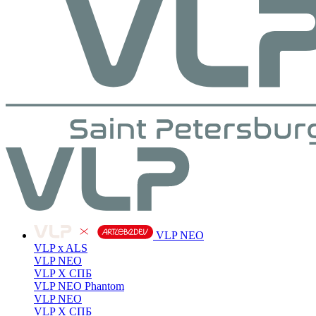
VLP NEO
VLP x ALS
VLP NEO
VLP X СПБ
VLP NEO Phantom
VLP NEO
VLP X СПБ