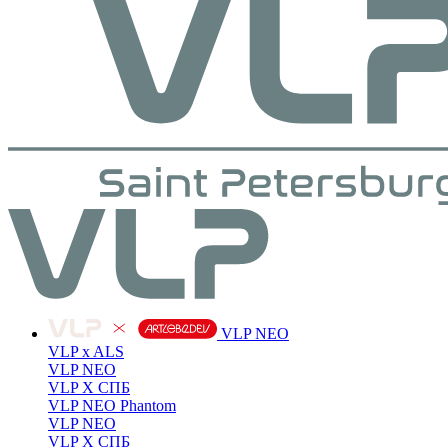
VLP NEO
VLP x ALS
VLP NEO
VLP X СПБ
VLP NEO Phantom
VLP NEO
VLP X СПБ