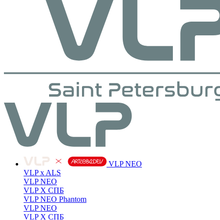
VLP NEO
VLP x ALS
VLP NEO
VLP X СПБ
VLP NEO Phantom
VLP NEO
VLP X СПБ