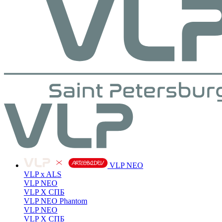
VLP NEO
VLP x ALS
VLP NEO
VLP X СПБ
VLP NEO Phantom
VLP NEO
VLP X СПБ