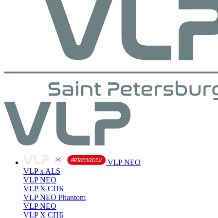
VLP NEO
VLP x ALS
VLP NEO
VLP X СПБ
VLP NEO Phantom
VLP NEO
VLP X СПБ