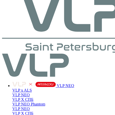
VLP NEO
VLP x ALS
VLP NEO
VLP X СПБ
VLP NEO Phantom
VLP NEO
VLP X СПБ