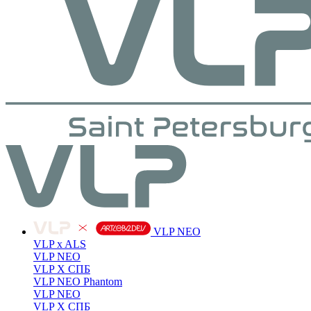
VLP NEO
VLP x ALS
VLP NEO
VLP X СПБ
VLP NEO Phantom
VLP NEO
VLP X СПБ