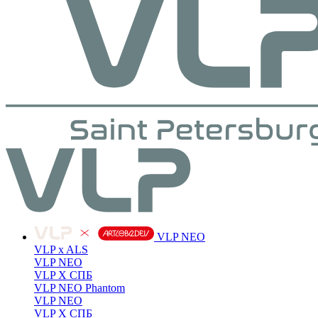
VLP NEO
VLP x ALS
VLP NEO
VLP X СПБ
VLP NEO Phantom
VLP NEO
VLP X СПБ