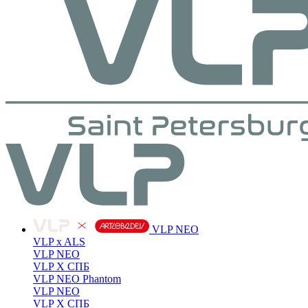
VLP NEO
VLP x ALS
VLP NEO
VLP X СПБ
VLP NEO Phantom
VLP NEO
VLP X СПБ