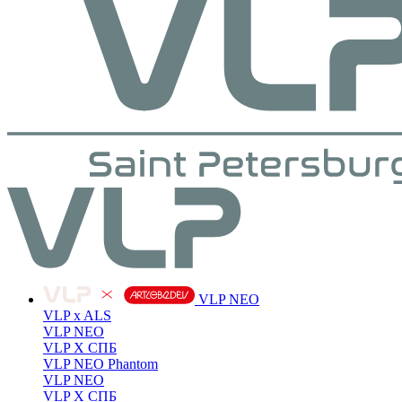
VLP NEO
VLP x ALS
VLP NEO
VLP X СПБ
VLP NEO Phantom
VLP NEO
VLP X СПБ