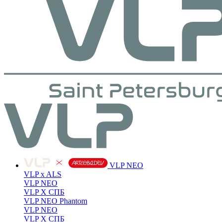
VLP NEO
VLP x ALS
VLP NEO
VLP X СПБ
VLP NEO Phantom
VLP NEO
VLP X СПБ