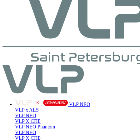
VLP NEO
VLP x ALS
VLP NEO
VLP X СПБ
VLP NEO Phantom
VLP NEO
VLP X СПБ