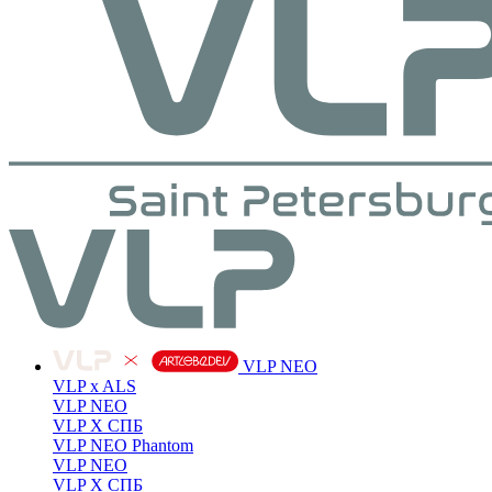
VLP NEO
VLP x ALS
VLP NEO
VLP X СПБ
VLP NEO Phantom
VLP NEO
VLP X СПБ