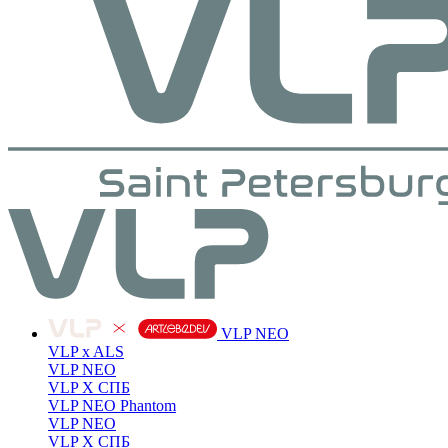
VLP NEO
VLP x ALS
VLP NEO
VLP X СПБ
VLP NEO Phantom
VLP NEO
VLP X СПБ