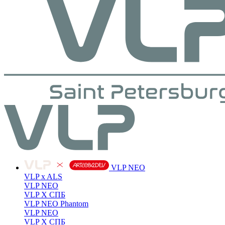
VLP NEO
VLP x ALS
VLP NEO
VLP X СПБ
VLP NEO Phantom
VLP NEO
VLP X СПБ