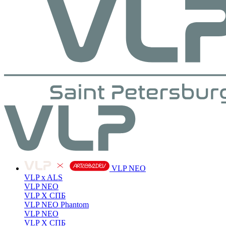
VLP NEO
VLP x ALS
VLP NEO
VLP X СПБ
VLP NEO Phantom
VLP NEO
VLP X СПБ